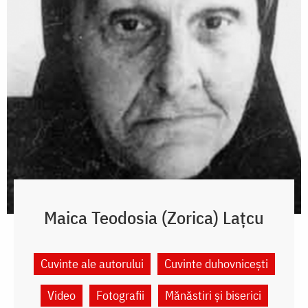
Maica Teodosia (Zorica) Lațcu
Cuvinte ale autorului
Cuvinte duhovnicești
Video
Fotografii
Mănăstiri și biserici