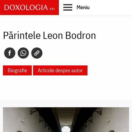
Skip
Meniu
to
main
Main
content
navigation
Părintele Leon Bodron
Biografie
Articole despre autor