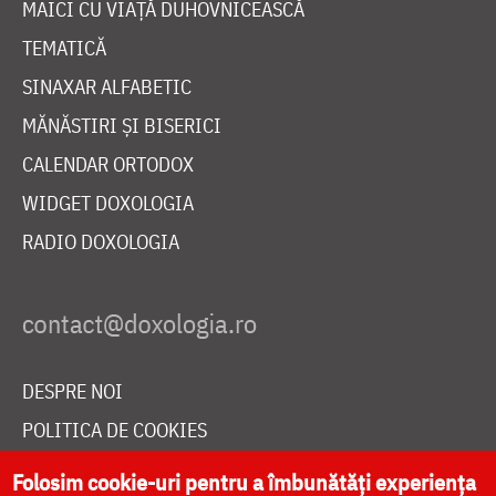
MAICI CU VIAȚĂ DUHOVNICEASCĂ
TEMATICĂ
SINAXAR ALFABETIC
MĂNĂSTIRI ȘI BISERICI
CALENDAR ORTODOX
WIDGET DOXOLOGIA
RADIO DOXOLOGIA
DESPRE NOI
POLITICA DE COOKIES
DONEAZĂ ONLINE PENTRU CATEDRALA NAȚIONALĂ
Folosim cookie-uri pentru a îmbunătăți experiența