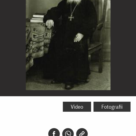
Părintele
Nicodim
Video
Fotografii
Măndiță