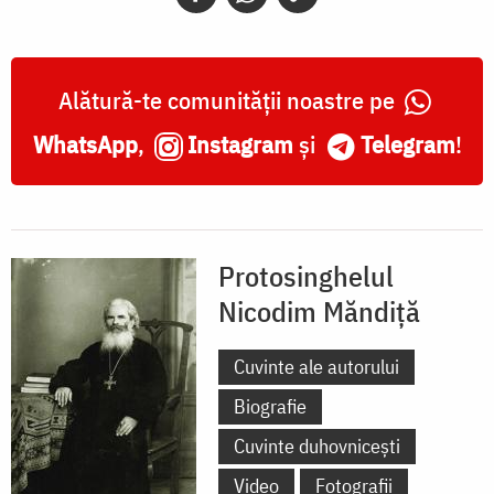
Alătură-te comunității noastre pe
WhatsApp
,
Instagram
și
Telegram
!
Protosinghelul
Nicodim Măndiță
Cuvinte ale autorului
Biografie
Cuvinte duhovnicești
Video
Fotografii