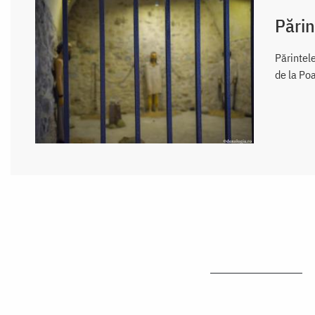
Părin
Părintel
de la Po