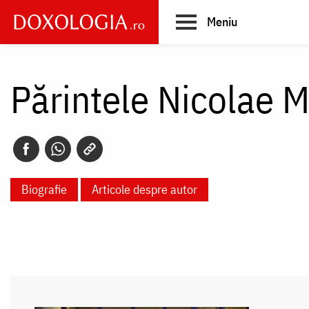
Skip
Meniu
to
main
Main
content
navigation
Părintele Nicolae M
Biografie
Articole despre autor