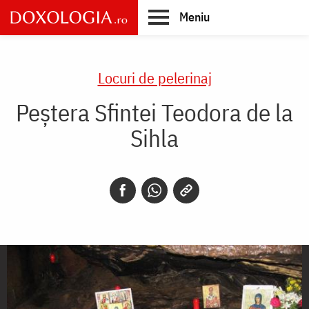
Skip
Meniu
to
main
Main
content
navigation
Locuri de pelerinaj
Peștera Sfintei Teodora de la
Sihla