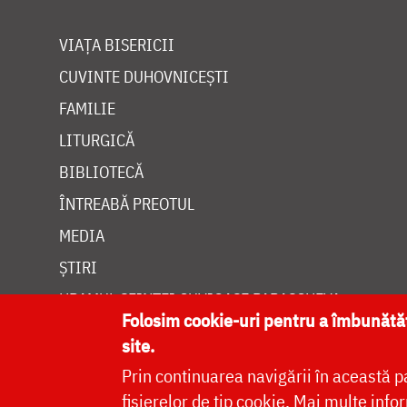
VIAȚA BISERICII
CUVINTE DUHOVNICEȘTI
FAMILIE
LITURGICĂ
BIBLIOTECĂ
ÎNTREABĂ PREOTUL
MEDIA
ȘTIRI
HRAMUL SFINTEI CUVIOASE PARASCHEVA
Folosim cookie-uri pentru a îmbunăt
site.
Prin continuarea navigării în această p
fișierelor de tip cookie.
Mai multe infor