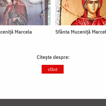
ceniță Marcela
Sfânta Muceniță Marce
Citește despre:
sfânt