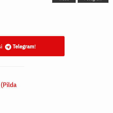
și
Telegram
!
(Pilda