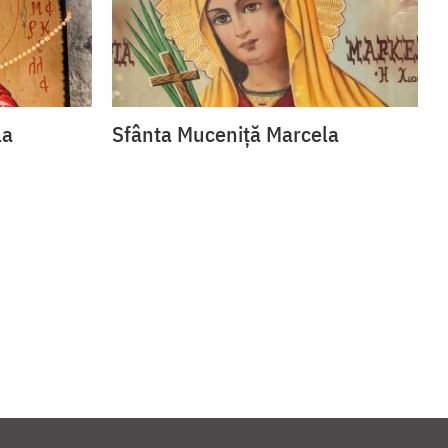
la
Sfânta Muceniță Marcela