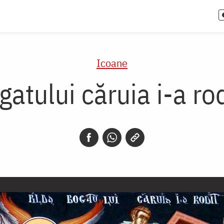
Icoane
gatului căruia i-a rod