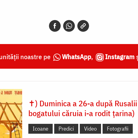
nității noastre pe
WhatsApp
,
Instagram
✝) Duminica a 26-a după Rusalii 
bogatului căruia i-a rodit țarina)
Icoane
Predici
Video
Fotografii