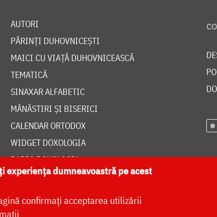
AUTORI
PĂRINȚI DUHOVNICEȘTI
DE
MAICI CU VIAȚĂ DUHOVNICEASCĂ
PO
TEMATICĂ
DO
SINAXAR ALFABETIC
MĂNĂSTIRI ȘI BISERICI
CALENDAR ORTODOX
WIDGET DOXOLOGIA
RADIO DOXOLOGIA
ăți experiența dumneavoastră pe acest
agină confirmați acceptarea utilizării
mații