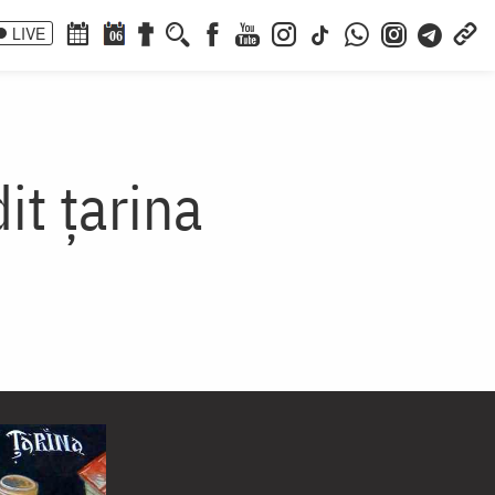
LIVE
06
it țarina