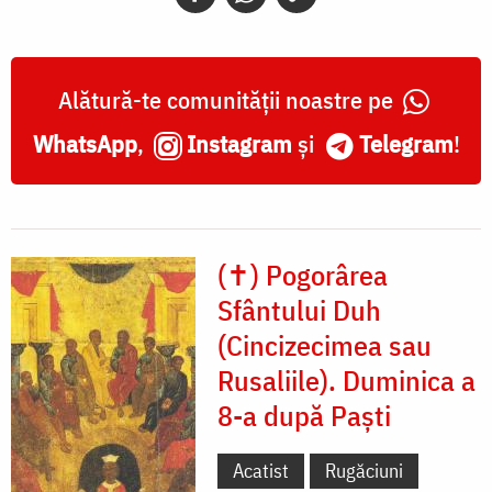
Alătură-te comunității noastre pe
WhatsApp
,
Instagram
și
Telegram
!
(✝) Pogorârea
Sfântului Duh
(Cincizecimea sau
Rusaliile). Duminica a
8-a după Paști
Acatist
Rugăciuni