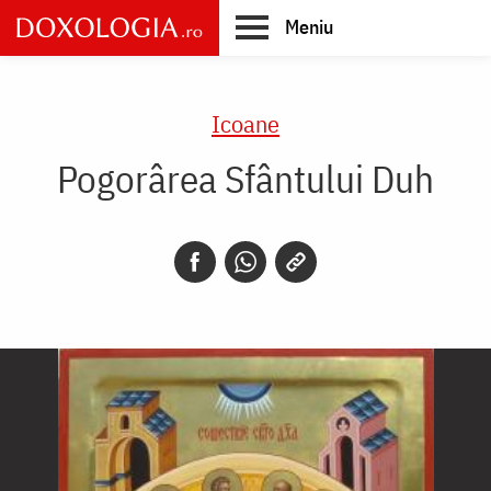
Skip
Meniu
to
main
Main
content
navigation
Icoane
Pogorârea Sfântului Duh