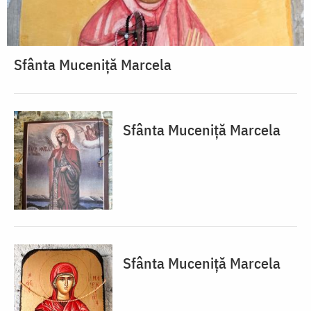
Sfânta Muceniță Marcela
Sfânta Muceniță Marcela
Sfânta Muceniță Marcela