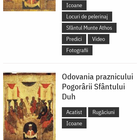
Icoane
Locuri de pelerinaj
Sfântul Munte Athos
Predici
Video
Fotografii
Odovania praznicului
Pogorârii Sfântului
Duh
Acatist
Rugăciuni
Icoane