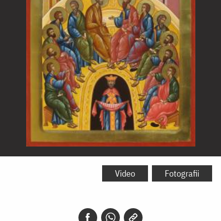
Pogorârea
Sfântului
Video
Fotografii
Duh