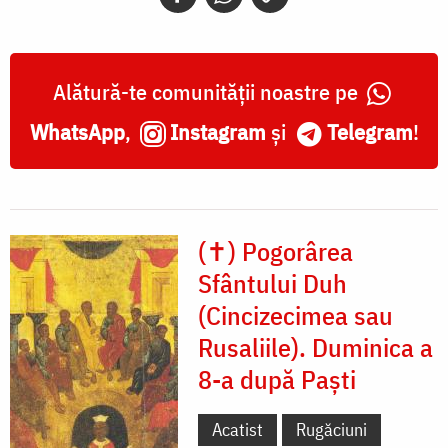
Alătură-te comunității noastre pe
WhatsApp
,
Instagram
și
Telegram
!
(✝) Pogorârea
Sfântului Duh
(Cincizecimea sau
Rusaliile). Duminica a
8-a după Paști
Acatist
Rugăciuni