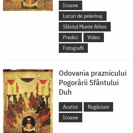
Icoane
Locuri de pelerinaj
Sfântul Munte Athos
Predici
Video
Fotografii
Odovania praznicului
Pogorârii Sfântului
Duh
Acatist
Rugăciuni
Icoane