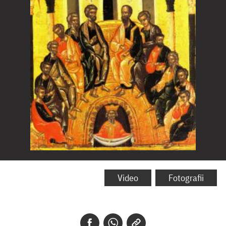
Pogorârea
Sfântului
Video
Fotografii
Duh