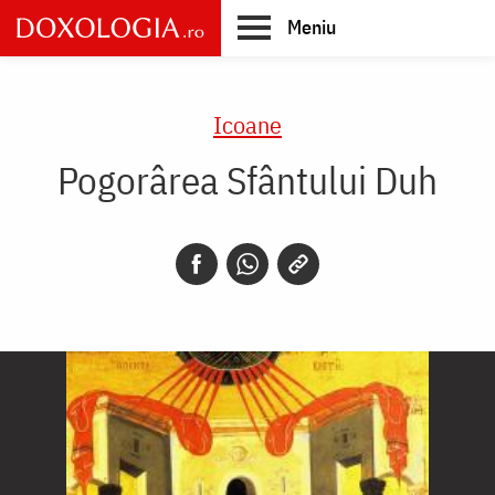
Skip
Meniu
to
main
Main
content
navigation
Icoane
Pogorârea Sfântului Duh