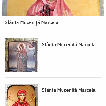
Sfânta Muceniță Marcela
Sfânta Muceniță Marcela
Sfânta Muceniță Marcela