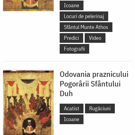
Icoane
Locuri de pelerinaj
Sfântul Munte Athos
Predici
Video
Fotografii
Odovania praznicului
Pogorârii Sfântului
Duh
Acatist
Rugăciuni
Icoane