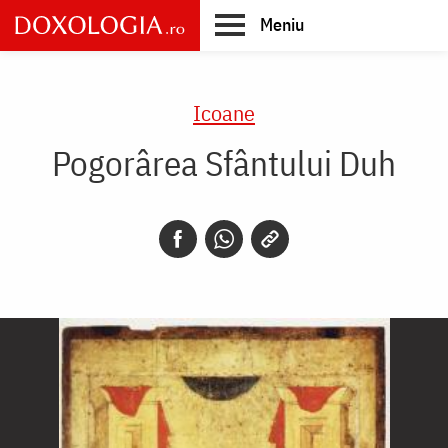
Skip
Meniu
to
main
Main
content
navigation
Icoane
Pogorârea Sfântului Duh