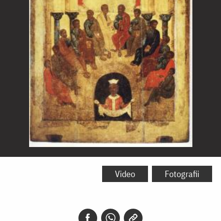
Pogorârea
Sfântului
Video
Fotografii
Duh