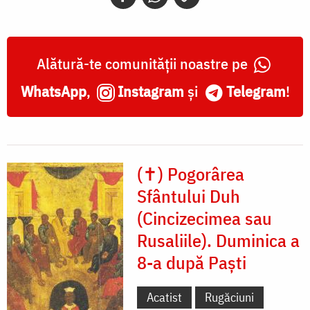
Alătură-te comunității noastre pe
WhatsApp
,
Instagram
și
Telegram
!
(✝) Pogorârea
Sfântului Duh
(Cincizecimea sau
Rusaliile). Duminica a
8-a după Paști
Acatist
Rugăciuni