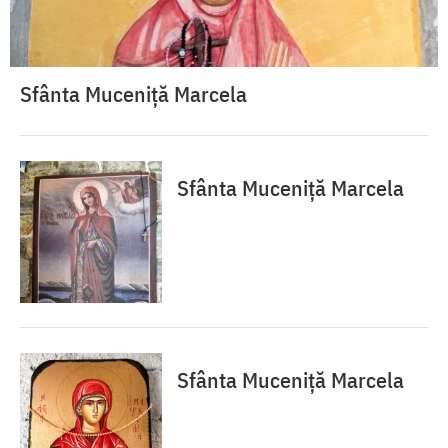
Sfânta Muceniță Marcela
Sfânta Muceniță Marcela
Sfânta Muceniță Marcela