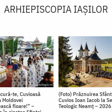
ARHIEPISCOPIA IAŞILOR
ucură-te, Cuvioasă
(Foto) Prăznuirea Sfânt
a Moldovei
Cuvios Ioan Iacob la S
ască floare!” –
Teologic Neamț – 2026
 în cinstea Sfintei