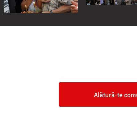
Alătură-te comu