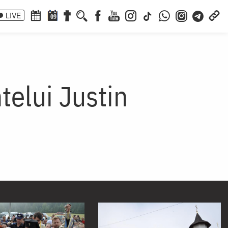
LIVE
09
telui Justin