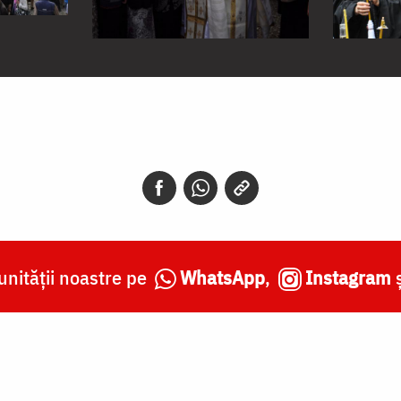
nității noastre pe
WhatsApp
,
Instagram