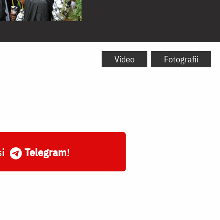
Video
Fotografii
și
Telegram
!