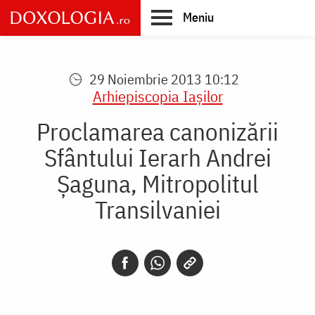
Skip
Meniu
to
main
Main
content
navigation
29 Noiembrie 2013 10:12
Arhiepiscopia Iaşilor
Proclamarea canonizării
Sfântului Ierarh Andrei
Șaguna, Mitropolitul
Transilvaniei