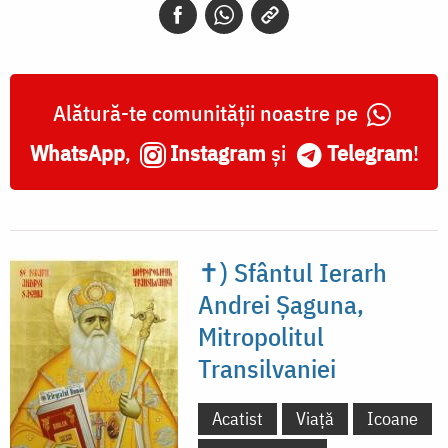
Andrei
Șaguna,
Mitropolitul
Alătură-te comunității noastre pe
Transilvaniei
WhatsApp
,
Instagram
și
Telegram
!
✝) Sfântul Ierarh
Andrei Șaguna,
Mitropolitul
Transilvaniei
Acatist
Viață
Icoane