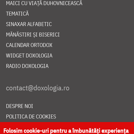
MAICI CU VIAȚĂ DUHOVNICEASCĂ
TEMATICĂ
SINAXAR ALFABETIC
MĂNĂSTIRI ȘI BISERICI
CALENDAR ORTODOX
WIDGET DOXOLOGIA
RADIO DOXOLOGIA
DESPRE NOI
POLITICA DE COOKIES
DONEAZĂ ONLINE PENTRU CATEDRALA NAȚIONALĂ
Folosim cookie-uri pentru a îmbunătăți experiența