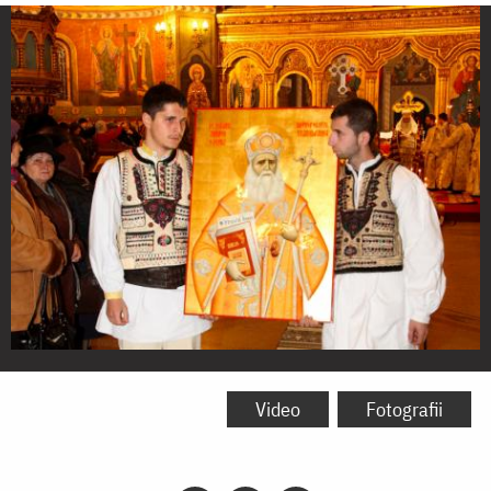
Proclamarea
canonizării
Video
Fotografii
Sfântului
Ierarh