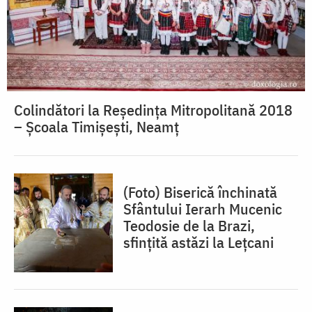
Colindători la Reședința Mitropolitană 2018
– Școala Timișești, Neamț
(Foto) Biserică închinată
Sfântului Ierarh Mucenic
Teodosie de la Brazi,
sfințită astăzi la Lețcani