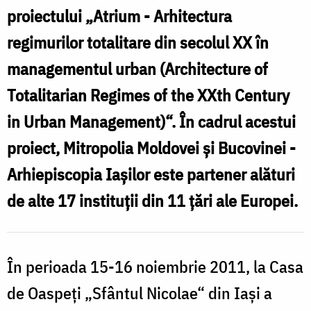
arhitectonice
proiectului „Atrium - Arhitectura
ale
regimurilor totalitare din secolul XX în
regimurilor
managementul urban (Architecture of
totalitare
Totalitarian Regimes of the XXth Century
in Urban Management)“. În cadrul acestui
proiect, Mitropolia Moldovei şi Bucovinei -
Arhiepiscopia Iaşilor este partener alături
de alte 17 instituţii din 11 ţări ale Europei.
În perioada 15-16 noiembrie 2011, la Casa
de Oaspeţi „Sfântul Nicolae“ din Iaşi a