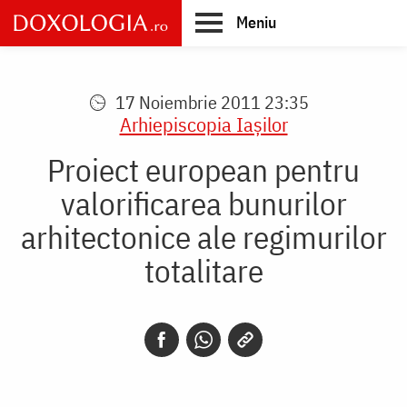
Skip
Meniu
to
main
Main
content
navigation
17 Noiembrie 2011 23:35
Arhiepiscopia Iaşilor
Proiect european pentru
valorificarea bunurilor
arhitectonice ale regimurilor
totalitare