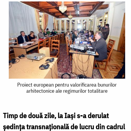
Proiect
Proiect european pentru valorificarea bunurilor
arhitectonice ale regimurilor totalitare
european
pentru
valorificarea
Timp de două zile, la Iaşi s-a derulat
bunurilor
şedinţa transnaţională de lucru din cadrul