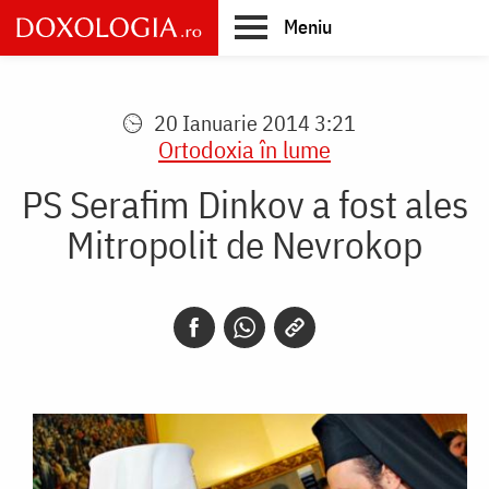
Skip
Meniu
to
main
Main
content
navigation
20 Ianuarie 2014 3:21
Ortodoxia în lume
PS Serafim Dinkov a fost ales
Mitropolit de Nevrokop