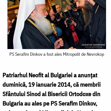
PS
PS Serafim Dinkov a fost ales Mitropolit de Nevrokop
Serafim
Dinkov
Patriarhul Neofit al Bulgariei a anunțat
a
duminică, 19 ianuarie 2014, că membrii
fost
Sfântului Sinod al Bisericii Ortodoxe din
ales
Bulgaria au ales pe PS Serafim Dinkov,
Mitropolit