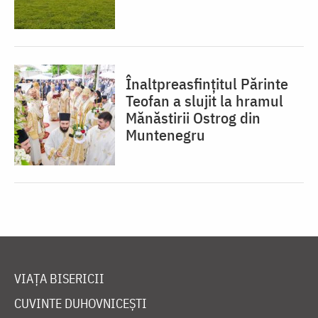
Înaltpreasfințitul Părinte
Teofan a slujit la hramul
Mănăstirii Ostrog din
Muntenegru
VIAȚA BISERICII
CUVINTE DUHOVNICEȘTI