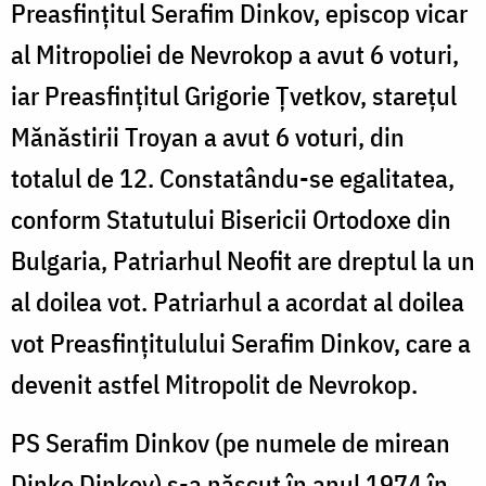
Preasfințitul Serafim Dinkov, episcop vicar
al Mitropoliei de Nevrokop a avut 6 voturi,
iar Preasfințitul Grigorie Ţvetkov, stareţul
Mănăstirii Troyan a avut 6 voturi, din
totalul de 12. Constatându-se egalitatea,
conform Statutului Bisericii Ortodoxe din
Bulgaria, Patriarhul Neofit are dreptul la un
al doilea vot. Patriarhul a acordat al doilea
vot Preasfințitulului Serafim Dinkov, care a
devenit astfel Mitropolit de Nevrokop.
PS Serafim Dinkov (pe numele de mirean
Dinko Dinkov) s-a născut în anul 1974 în