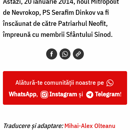
Astăzi, 20 ianuarie 2014, noul Mitropolit
de Nevrokop, PS Serafim Dinkov va fi
înscăunat de către Patriarhul Neofit,
împreună cu membrii Sfântului Sinod.
Alătură-te comunității noastre pe
WhatsApp
,
Instagram
și
Telegram
!
Traducere și adaptare:
Mihai-Alex Olteanu