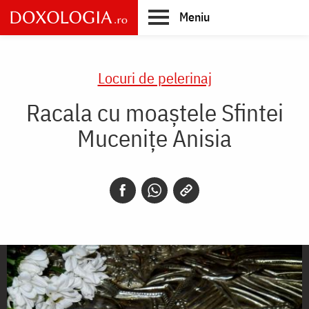
Skip
Meniu
to
main
Main
content
navigation
Locuri de pelerinaj
Racala cu moaștele Sfintei
Mucenițe Anisia