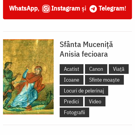
în
WhatsApp
,
Instagram
și
Telegram
!
Catedrala
Sfântul
Mare
Sfânta Muceniță
Mucenic
Anisia fecioara
Dimitrie
-
Acatist
Canon
Viață
Tesalonic
Icoane
Sfinte moaște
(detaliu)
Locuri de pelerinaj
Predici
Video
Fotografii