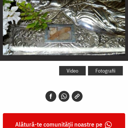
Racla
cu
Video
Fotografii
Moaștele
Sfintei
Mucenițe
Anisia
aflată
Alătură-te comunității noastre pe