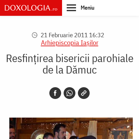
Skip
Meniu
to
main
Main
content
navigation
21 Februarie 2011 16:32
Arhiepiscopia Iaşilor
Resfințirea bisericii parohiale
de la Dămuc