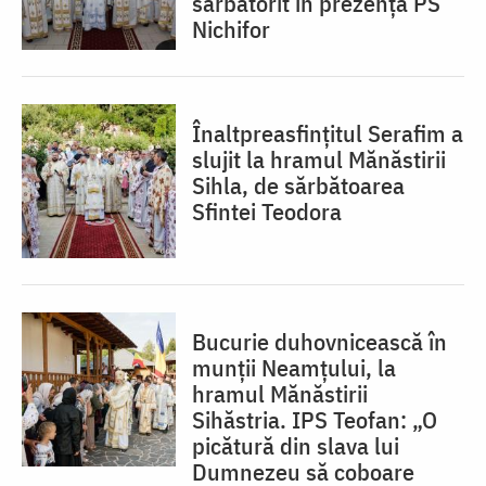
sărbătorit în prezența PS
Nichifor
Înaltpreasfințitul Serafim a
slujit la hramul Mănăstirii
Sihla, de sărbătoarea
Sfintei Teodora
Bucurie duhovnicească în
munții Neamțului, la
hramul Mănăstirii
Sihăstria. IPS Teofan: „O
picătură din slava lui
Dumnezeu să coboare