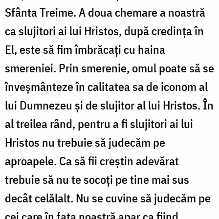
Sfânta Treime. A doua chemare a noastră
ca slujitori ai lui Hristos, după credința în
El, este să fim îmbrăcați cu haina
smereniei. Prin smerenie, omul poate să se
înveșmânteze în calitatea sa de iconom al
lui Dumnezeu și de slujitor al lui Hristos. În
al treilea rând, pentru a fi slujitori ai lui
Hristos nu trebuie să judecăm pe
aproapele. Ca să fii creștin adevărat
trebuie să nu te socoți pe tine mai sus
decât celălalt. Nu se cuvine să judecăm pe
cei care în fața noastră apar ca fiind