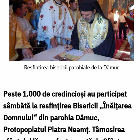
Resfințirea
Resfințirea bisericii parohiale de la Dămuc
bisericii
parohiale
Peste 1.000 de credincioși au participat
de
sâmbătă la resfințirea Bisericii „Înălțarea
la
Domnului“ din parohia Dămuc,
Dămuc
Protopopiatul Piatra Neamț. Târnosirea