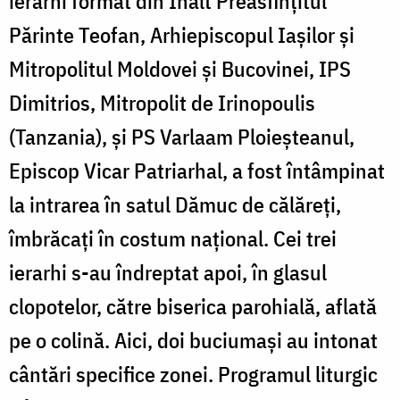
ierarhi format din Înalt Preasfințitul
Părinte Teofan, Arhiepiscopul Iașilor și
Mitropolitul Moldovei și Bucovinei, IPS
Dimitrios, Mitropolit de Irinopoulis
(Tanzania), și PS Varlaam Ploieșteanul,
Episcop Vicar Patriarhal, a fost întâmpinat
la intrarea în satul Dămuc de călăreți,
îmbrăcați în costum național. Cei trei
ierarhi s-au îndreptat apoi, în glasul
clopotelor, către biserica parohială, aflată
pe o colină. Aici, doi buciumași au intonat
cântări specifice zonei. Programul liturgic