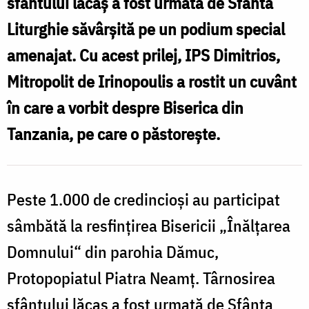
sfântului lăcaș a fost urmată de Sfânta
Liturghie săvârșită pe un podium special
amenajat. Cu acest prilej, IPS Dimitrios,
Mitropolit de Irinopoulis a rostit un cuvânt
în care a vorbit despre Biserica din
Tanzania, pe care o păstorește.
Peste 1.000 de credincioși au participat
sâmbătă la resfințirea Bisericii „Înălțarea
Domnului“ din parohia Dămuc,
Protopopiatul Piatra Neamț. Târnosirea
sfântului lăcaș a fost urmată de Sfânta