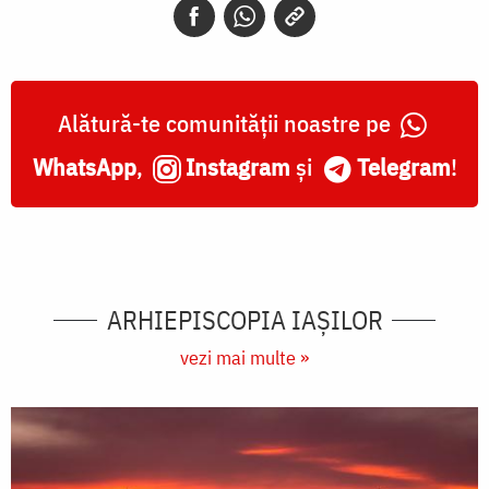
Alătură-te comunității noastre pe
WhatsApp
,
Instagram
și
Telegram
!
ARHIEPISCOPIA IAŞILOR
vezi mai multe »