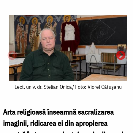
Lect.
Lect. univ. dr. Stelian Onica/ Foto: Viorel Cătuşanu
univ.
dr.
Arta religioasă înseamnă sacralizarea
Stelian
imaginii, ridicarea ei din apropierea
Onica/