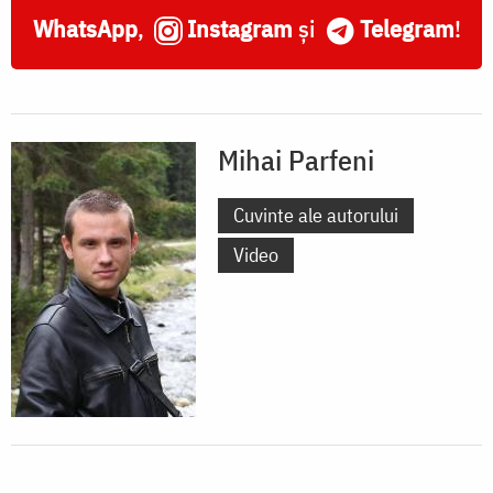
WhatsApp
,
Instagram
și
Telegram
!
Mihai Parfeni
Cuvinte ale autorului
Video