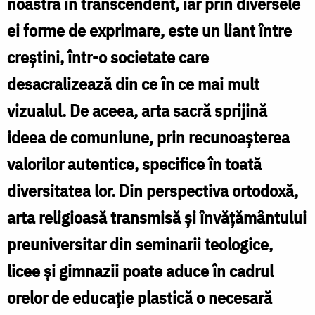
noastră în transcendent, iar prin diversele
Foto:
ei forme de exprimare, este un liant între
Viorel
b
creştini, într-o societate care
Cătuşanu
i
desacralizează din ce în ce mai mult
vizualul. De aceea, arta sacră sprijină
l
ideea de comuniune, prin recunoaşterea
r
valorilor autentice, specifice în toată
f
diversitatea lor. Din perspectiva ortodoxă,
arta religioasă transmisă şi învăţământului
preuniversitar din seminarii teologice,
licee şi gimnazii poate aduce în cadrul
orelor de educaţie plastică o necesară