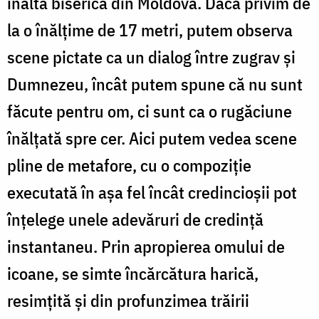
înaltă biserică din Moldova. Dacă privim de
la o înălţime de 17 metri, putem observa
scene pictate ca un dialog între zugrav şi
Dumnezeu, încât putem spune că nu sunt
făcute pentru om, ci sunt ca o rugăciune
înălţată spre cer. Aici putem vedea scene
pline de metafore, cu o compoziţie
executată în aşa fel încât credincioşii pot
înţelege unele adevăruri de credinţă
instantaneu. Prin apropierea omului de
icoane, se simte încărcătura harică,
resimţită şi din profunzimea trăirii