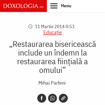
Skip
Meniu
to
main
Main
content
navigation
11 Martie 2014 0:53
Educaţie
„Restaurarea bisericească
include un îndemn la
restaurarea fiinţială a
omului”
Mihai Parfeni