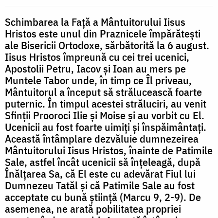
a
Domnului
Schimbarea la Față a Mântuitorului Iisus
Hristos este unul din Praznicele împărătești
ale Bisericii Ortodoxe, sărbătorită la 6 august.
Iisus Hristos împreună cu cei trei ucenici,
Apostolii Petru, Iacov și Ioan au mers pe
Muntele Tabor unde, în timp ce Îl priveau,
Mântuitorul a început să strălucească foarte
puternic. În timpul acestei străluciri, au venit
Sfinții Prooroci Ilie și Moise și au vorbit cu El.
Ucenicii au fost foarte uimiți și înspăimântați.
Această întâmplare dezvăluie dumnezeirea
Mântuitorului Iisus Hristos, înainte de Patimile
Sale, astfel încât ucenicii să înțeleagă, după
Înălțarea Sa, că El este cu adevărat Fiul lui
Dumnezeu Tatăl și că Patimile Sale au fost
acceptate cu bună știință (Marcu 9, 2-9). De
asemenea, ne arată pobilitatea propriei