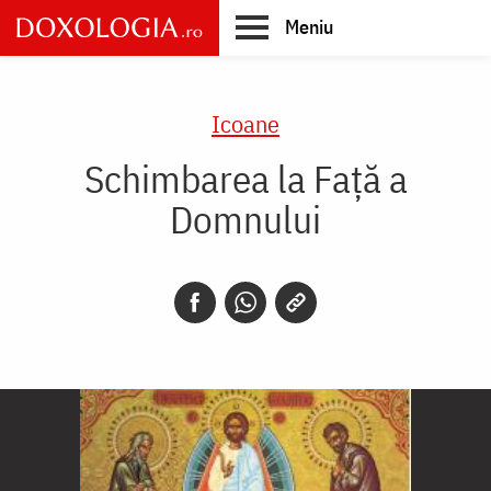
Skip
Meniu
to
main
Main
content
navigation
Icoane
Schimbarea la Față a
Domnului