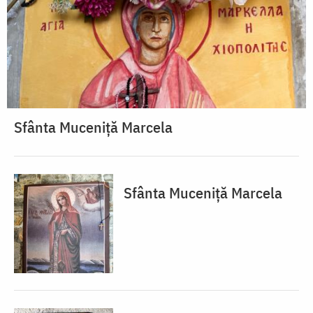
Sfânta Muceniță Marcela
Sfânta Muceniță Marcela