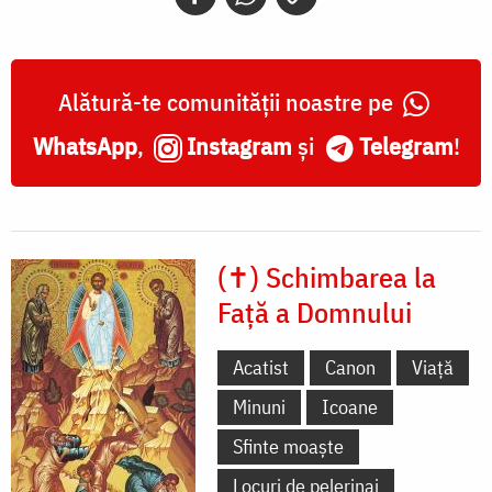
Alătură-te comunității noastre pe
WhatsApp
,
Instagram
și
Telegram
!
(✝) Schimbarea la
Față a Domnului
Acatist
Canon
Viață
Minuni
Icoane
Sfinte moaște
Locuri de pelerinaj