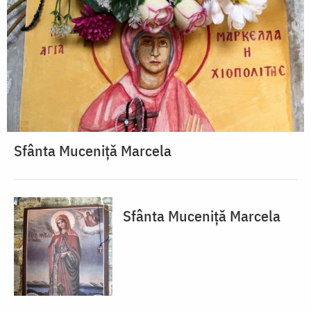
Sfânta Muceniță Marcela
Sfânta Muceniță Marcela