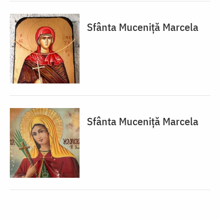
Sfânta Muceniță Marcela
Sfânta Muceniță Marcela