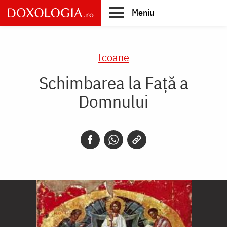
Skip
Meniu
to
main
Main
content
navigation
Icoane
Schimbarea la Față a
Domnului