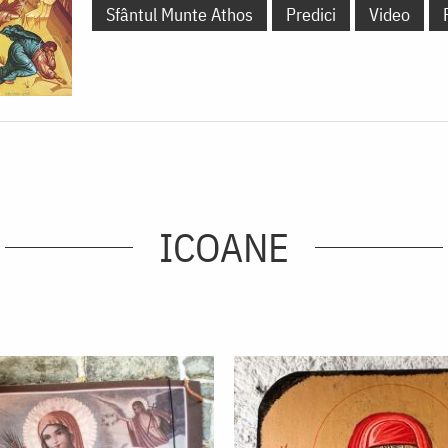
Sfântul Munte Athos
Predici
Video
ICOANE