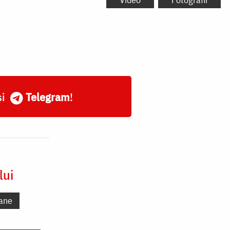
și
Telegram
!
lui
ane