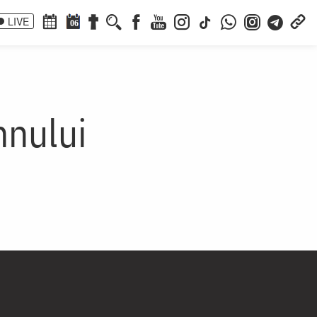
LIVE
06
mnului