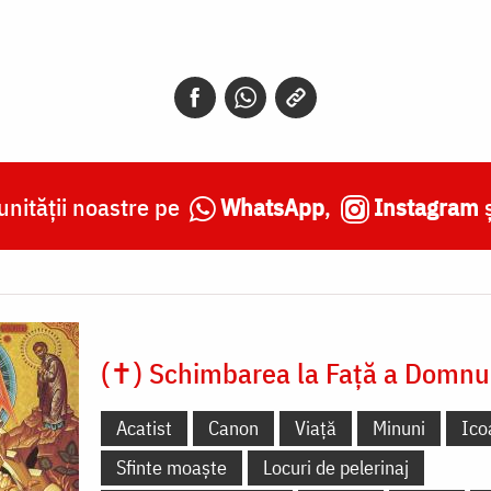
nității noastre pe
WhatsApp
,
Instagram
(✝) Schimbarea la Față a Domnu
Acatist
Canon
Viață
Minuni
Ico
Sfinte moaște
Locuri de pelerinaj