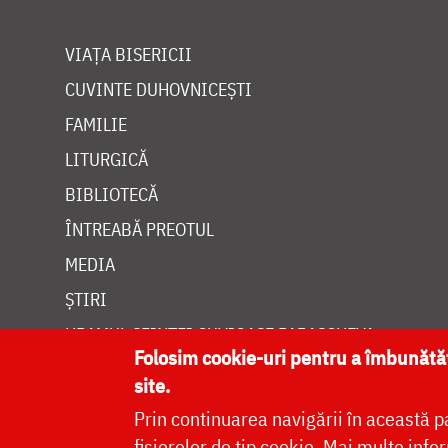
VIAȚA BISERICII
CUVINTE DUHOVNICEȘTI
FAMILIE
LITURGICĂ
BIBLIOTECĂ
ÎNTREABĂ PREOTUL
MEDIA
ȘTIRI
HRAMUL SFINTEI CUVIOASE PARASCHEVA
Folosim cookie-uri pentru a îmbunăt
site.
Prin continuarea navigării în această p
fișierelor de tip cookie.
Mai multe infor