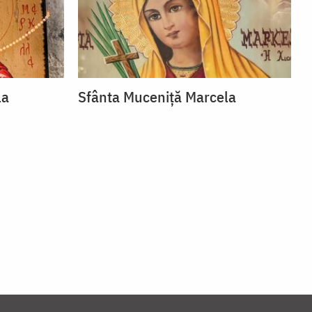
la
Sfânta Muceniță Marcela