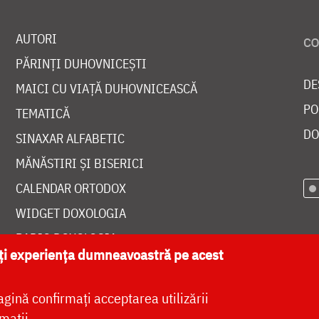
AUTORI
PĂRINȚI DUHOVNICEȘTI
DE
MAICI CU VIAȚĂ DUHOVNICEASCĂ
PO
TEMATICĂ
DO
SINAXAR ALFABETIC
MĂNĂSTIRI ȘI BISERICI
CALENDAR ORTODOX
WIDGET DOXOLOGIA
RADIO DOXOLOGIA
ăți experiența dumneavoastră pe acest
agină confirmați acceptarea utilizării
mații