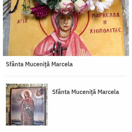
Sfânta Muceniță Marcela
Sfânta Muceniță Marcela