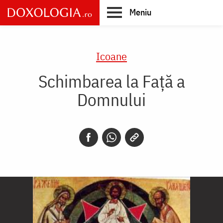
Skip
Meniu
to
main
Main
content
navigation
Icoane
Schimbarea la Față a
Domnului