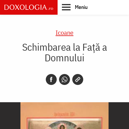
Skip
Meniu
to
main
Main
content
navigation
Icoane
Schimbarea la Față a
Domnului