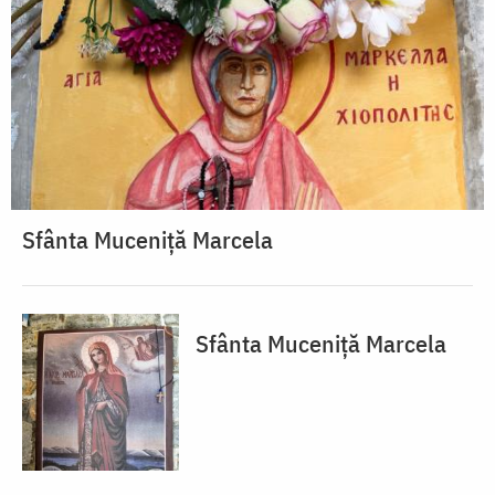
Sfânta Muceniță Marcela
Sfânta Muceniță Marcela