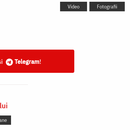
Video
Fotografii
și
Telegram
!
lui
ane