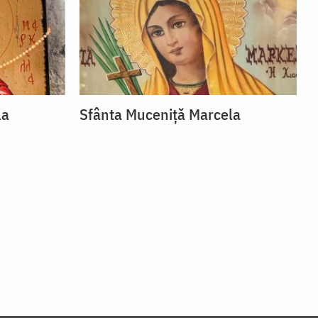
la
Sfânta Muceniță Marcela