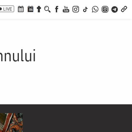
LIVE
06
mnului