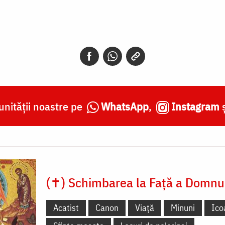
nității noastre pe
WhatsApp
,
Instagram
(✝) Schimbarea la Față a Domnu
Acatist
Canon
Viață
Minuni
Ico