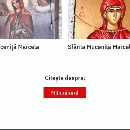
ceniță Marcela
Sfânta Muceniță Marce
Citește despre:
Mântuitorul