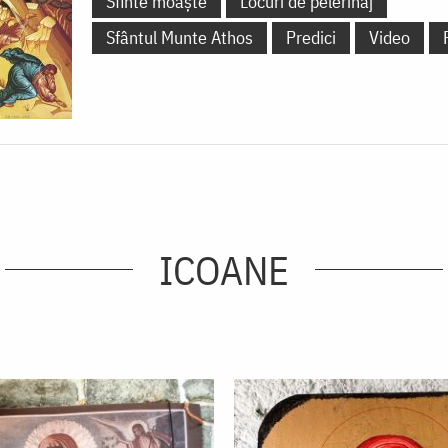
Sfinte moaște
Locuri de pelerinaj
Sfântul Munte Athos
Predici
Video
ICOANE