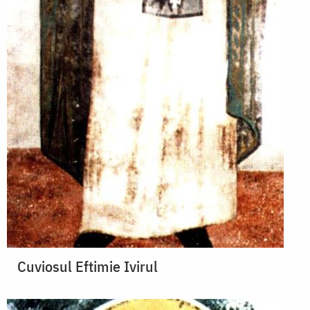
Cuviosul Eftimie Ivirul