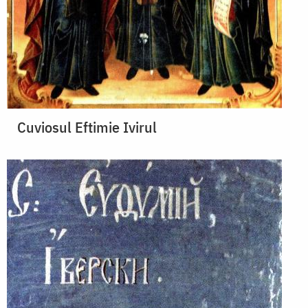
Cuviosul Eftimie Ivirul