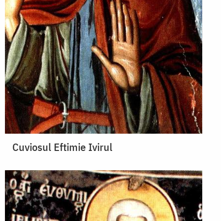
Cuviosul Eftimie Ivirul