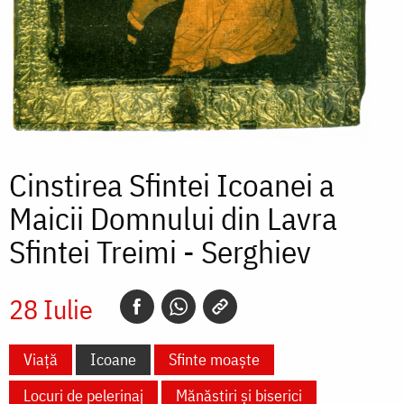
Cinstirea Sfintei Icoanei a
Maicii Domnului din Lavra
Sfintei Treimi - Serghiev
28 Iulie
Viață
Icoane
Sfinte moaște
Locuri de pelerinaj
Mănăstiri și biserici