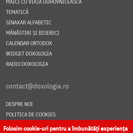
MAICI CU VIAȚĂ DUHOVNICEASCĂ
TEMATICĂ
SINAXAR ALFABETIC
MĂNĂSTIRI ȘI BISERICI
CALENDAR ORTODOX
WIDGET DOXOLOGIA
RADIO DOXOLOGIA
DESPRE NOI
POLITICA DE COOKIES
DONEAZĂ ONLINE PENTRU CATEDRALA NAȚIONALĂ
Folosim cookie-uri pentru a îmbunătăți experiența