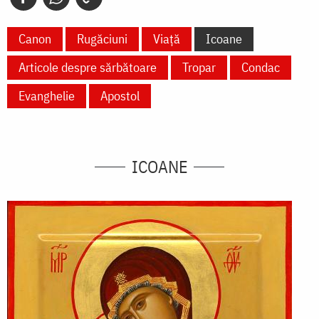
Canon
Rugăciuni
Viață
Icoane
Articole despre sărbătoare
Tropar
Condac
Evanghelie
Apostol
ICOANE