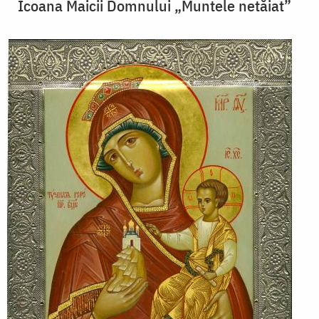
Icoana Maicii Domnului „Muntele netăiat”