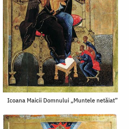
Icoana Maicii Domnului „Muntele netăiat”