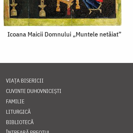
Icoana Maicii Domnului „Muntele netăiat”
VIAȚA BISERICII
CUVINTE DUHOVNICEȘTI
FAMILIE
LITURGICĂ
BIBLIOTECĂ
ÎNTREABĂ PREOTUL