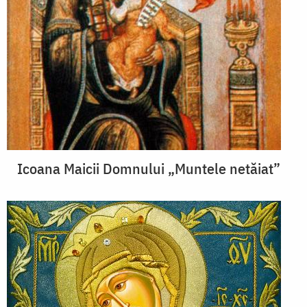
Icoana Maicii Domnului „Muntele netăiat”