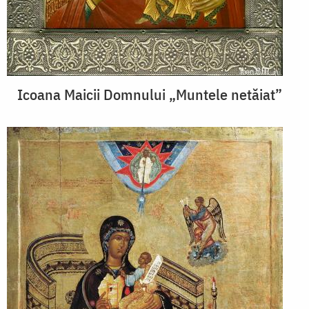
Icoana Maicii Domnului „Muntele netăiat”