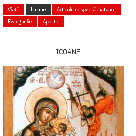
Viață
Icoane
Articole despre sărbătoare
Evanghelie
Apostol
ICOANE