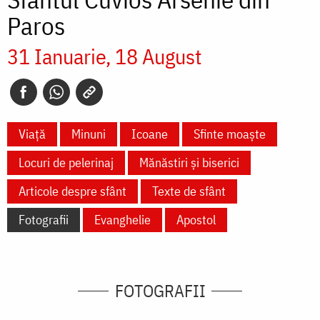
Paros
31 Ianuarie
18 August
Viață
Minuni
Icoane
Sfinte moaște
Locuri de pelerinaj
Mănăstiri și biserici
Articole despre sfânt
Texte de sfânt
Fotografii
Evanghelie
Apostol
FOTOGRAFII