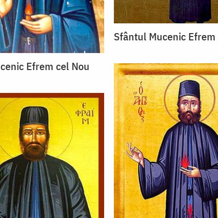
Sfântul Mucenic Efrem
cenic Efrem cel Nou