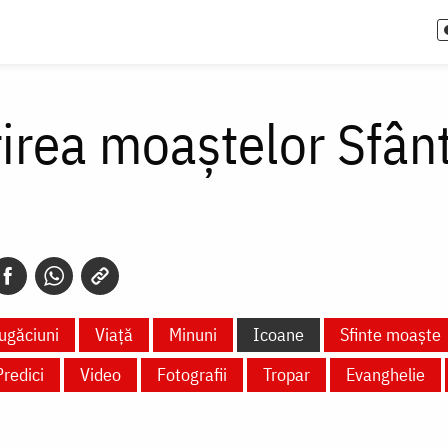
irea moaștelor Sfân
ugăciuni
Viață
Minuni
Icoane
Sfinte moaște
Predici
Video
Fotografii
Tropar
Evanghelie