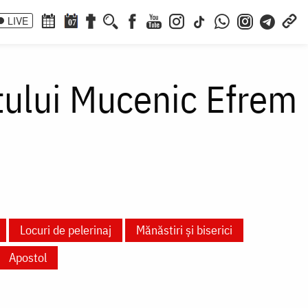
LIVE
07
tului Mucenic Efrem
Locuri de pelerinaj
Mănăstiri și biserici
Apostol