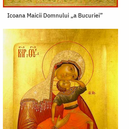
Icoana Maicii Domnului „a Bucuriei”