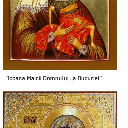
Icoana Maicii Domnului „a Bucuriei”