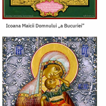
Icoana Maicii Domnului „a Bucuriei”