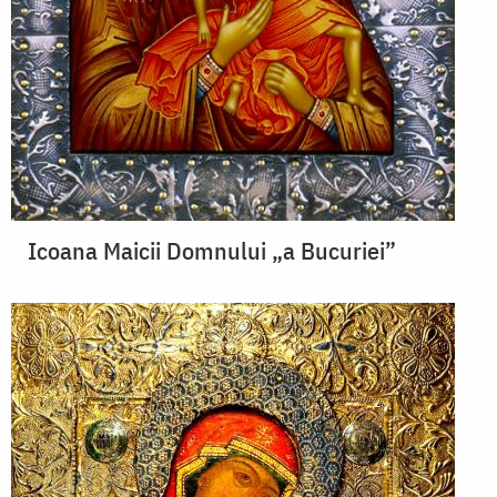
Icoana Maicii Domnului „a Bucuriei”