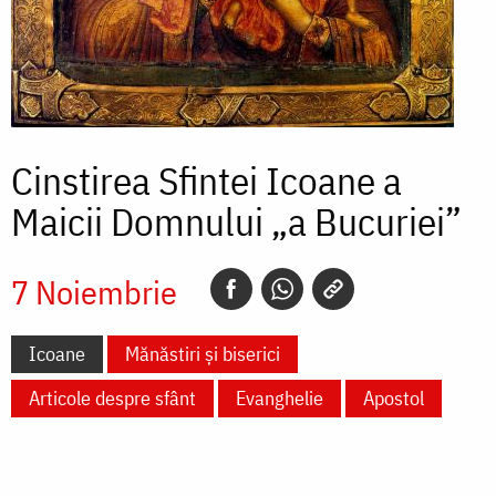
Cinstirea Sfintei Icoane a
Maicii Domnului „a Bucuriei”
7 Noiembrie
Icoane
Mănăstiri și biserici
Articole despre sfânt
Evanghelie
Apostol