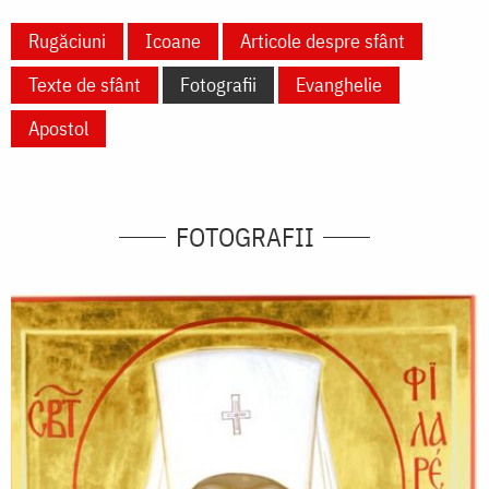
Rugăciuni
Icoane
Articole despre sfânt
Texte de sfânt
Fotografii
Evanghelie
Apostol
FOTOGRAFII