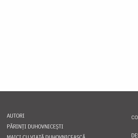
AUTORI
PĂRINȚI DUHOVNICEȘTI
DE
MAICI CU VIAȚĂ DUHOVNICEASCĂ