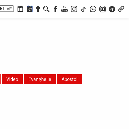
LIVE
07
Video
Evanghelie
Apostol