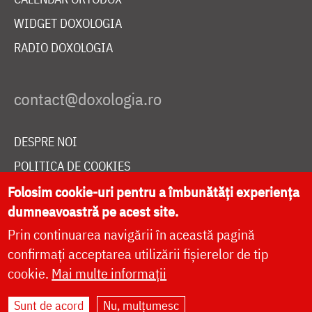
WIDGET DOXOLOGIA
RADIO DOXOLOGIA
DESPRE NOI
POLITICA DE COOKIES
DONEAZĂ ONLINE PENTRU CATEDRALA NAȚIONALĂ
Folosim cookie-uri pentru a îmbunătăți experiența
dumneavoastră pe acest site.
Prin continuarea navigării în această pagină
LIVE
confirmați acceptarea utilizării fișierelor de tip
cookie.
Mai multe informații
Sunt de acord
Nu, mulțumesc