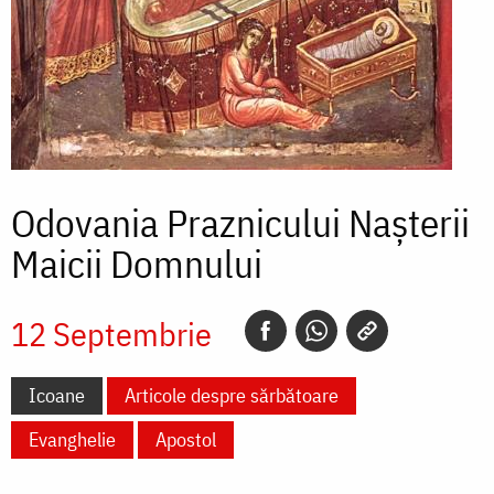
Odovania Praznicului Naşterii
Maicii Domnului
12 Septembrie
Icoane
Articole despre sărbătoare
Evanghelie
Apostol