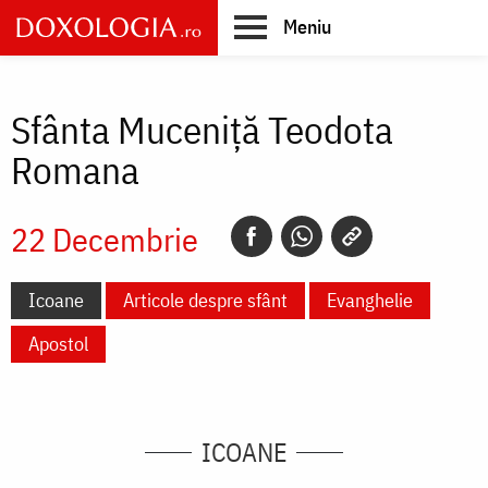
Skip
Meniu
to
main
Main
content
navigation
Sfânta Muceniță Teodota
Romana
22 Decembrie
Icoane
Articole despre sfânt
Evanghelie
Apostol
ICOANE