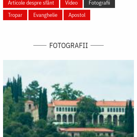
Articole despre sfânt
Video
Fotografii
Tropar
Evanghelie
Apostol
FOTOGRAFII