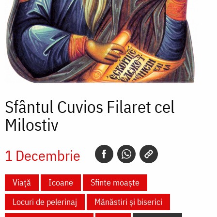
Sfântul Cuvios Filaret cel
Milostiv
1 Decembrie
Viață
Icoane
Sfinte moaște
Locuri de pelerinaj
Mănăstiri și biserici