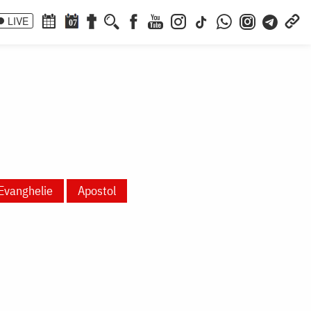
LIVE
07
Evanghelie
Apostol