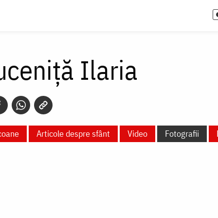
ceniță Ilaria
coane
Articole despre sfânt
Video
Fotografii