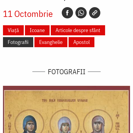
11 Octombrie
Viață
Icoane
Articole despre sfânt
Fotografii
Evanghelie
Apostol
FOTOGRAFII