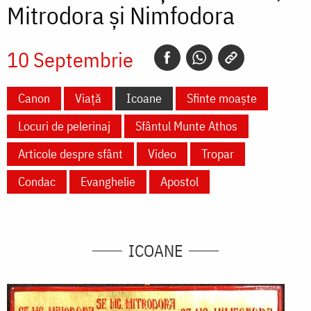
Mitrodora și Nimfodora
10 Septembrie
Canon
Viață
Icoane
Sfinte moaște
Locuri de pelerinaj
Sfântul Munte Athos
Articole despre sfânt
Video
Tropar
Condac
Evanghelie
Apostol
ICOANE