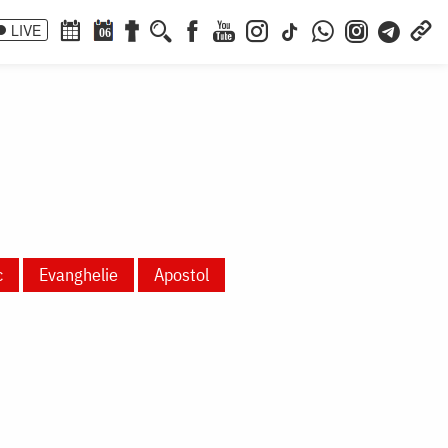
LIVE
06
c
Evanghelie
Apostol