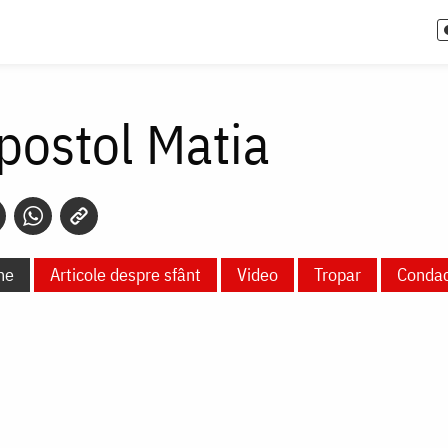
postol Matia
ne
Articole despre sfânt
Video
Tropar
Conda