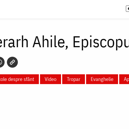
erarh Ahile, Episcopu
cole despre sfânt
Video
Tropar
Evanghelie
Ap