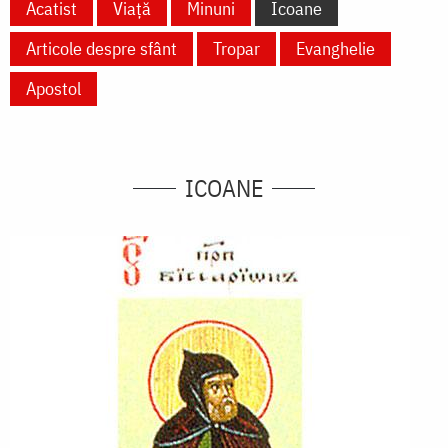
Acatist
Viață
Minuni
Icoane
Articole despre sfânt
Tropar
Evanghelie
Apostol
ICOANE