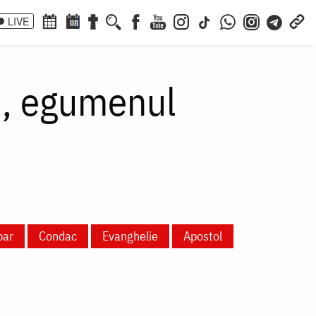
LIVE
08
ou, egumenul
par
Condac
Evanghelie
Apostol