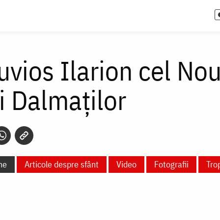
uvios Ilarion cel N
i Dalmaților
ne
Articole despre sfânt
Video
Fotografii
Tro