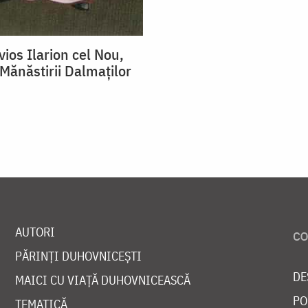
ios Ilarion cel Nou,
ănăstirii Dalmaţilor
AUTORI
PĂRINȚI DUHOVNICEȘTI
DE
MAICI CU VIAȚĂ DUHOVNICEASCĂ
PO
TEMATICĂ