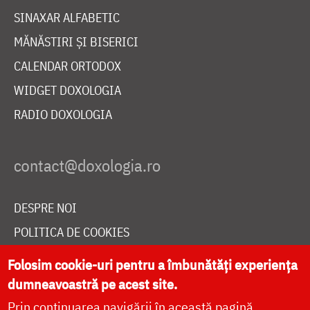
SINAXAR ALFABETIC
MĂNĂSTIRI ȘI BISERICI
CALENDAR ORTODOX
WIDGET DOXOLOGIA
RADIO DOXOLOGIA
DESPRE NOI
POLITICA DE COOKIES
DONEAZĂ ONLINE PENTRU CATEDRALA NAȚIONALĂ
Folosim cookie-uri pentru a îmbunătăți experiența
dumneavoastră pe acest site.
Prin continuarea navigării în această pagină
LIVE