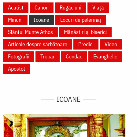
Acatist
Canon
Rugăciuni
Viață
Minuni
Icoane
Locuri de pelerinaj
Sfântul Munte Athos
Mănăstiri și biserici
Articole despre sărbătoare
Predici
Video
Fotografii
Tropar
Condac
Evanghelie
Apostol
ICOANE