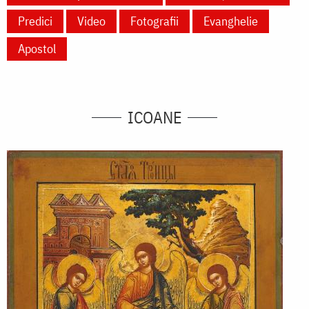
Predici
Video
Fotografii
Evanghelie
Apostol
ICOANE