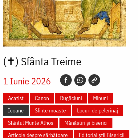
(✝)
Sfânta Treime
1 Iunie 2026
Acatist
Canon
Rugăciuni
Minuni
Icoane
Sfinte moaște
Locuri de pelerinaj
Sfântul Munte Athos
Mănăstiri și biserici
Articole despre sărbătoare
Editorialiștii Bisericii