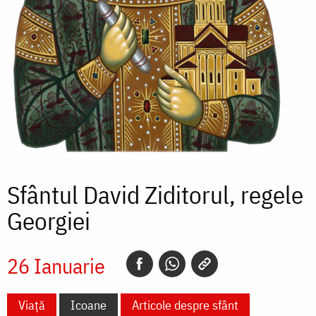
Sfântul David Ziditorul, regele
Georgiei
26 Ianuarie
Viață
Icoane
Articole despre sfânt