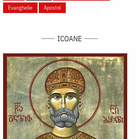
Evanghelie
Apostol
ICOANE