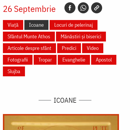
26 Septembrie
Viață
Icoane
Locuri de pelerinaj
Sfântul Munte Athos
Mănăstiri și biserici
Articole despre sfânt
Predici
Video
Fotografii
Tropar
Evanghelie
Apostol
Slujba
ICOANE