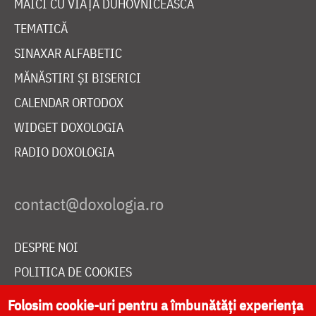
MAICI CU VIAȚĂ DUHOVNICEASCĂ
TEMATICĂ
SINAXAR ALFABETIC
MĂNĂSTIRI ȘI BISERICI
CALENDAR ORTODOX
WIDGET DOXOLOGIA
RADIO DOXOLOGIA
DESPRE NOI
POLITICA DE COOKIES
DONEAZĂ ONLINE PENTRU CATEDRALA NAȚIONALĂ
Folosim cookie-uri pentru a îmbunătăți experiența