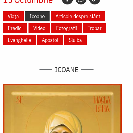
Viață
Icoane
Articole despre sfânt
Predici
Video
Fotografii
Tropar
Evanghelie
Apostol
Slujba
ICOANE