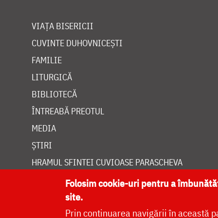
VIAȚA BISERICII
CUVINTE DUHOVNICEȘTI
FAMILIE
LITURGICĂ
BIBLIOTECĂ
ÎNTREABĂ PREOTUL
MEDIA
ȘTIRI
HRAMUL SFINTEI CUVIOASE PARASCHEVA
Folosim cookie-uri pentru a îmbunăt
site.
Prin continuarea navigării în această p