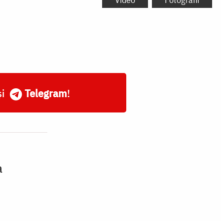
și
Telegram
!
a