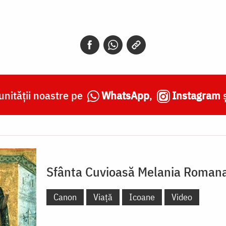
nității noastre pe
WhatsApp
,
Instagram
Sfânta Cuvioasă Melania Roman
Canon
Viață
Icoane
Video