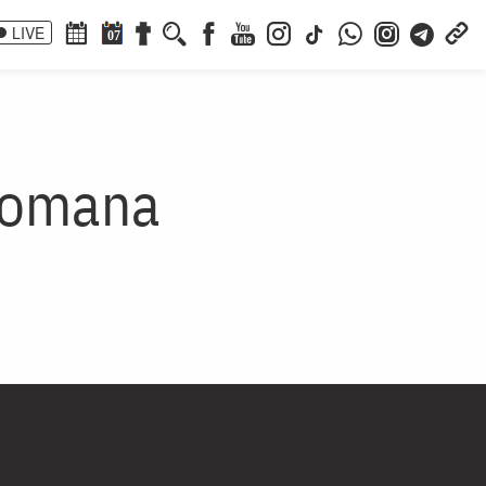
LIVE
07
Romana