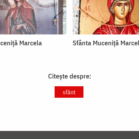
ceniță Marcela
Sfânta Muceniță Marce
Citește despre:
sfânt