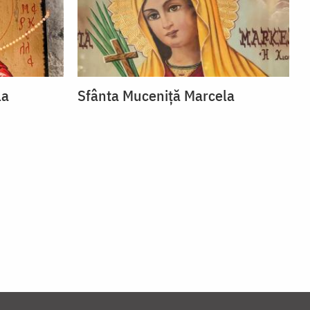
la
Sfânta Muceniță Marcela