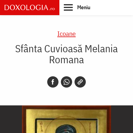
Skip
Meniu
to
main
Main
content
navigation
Icoane
Sfânta Cuvioasă Melania
Romana