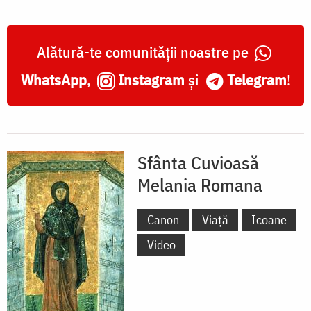
Alătură-te comunității noastre pe
WhatsApp
,
Instagram
și
Telegram
!
Sfânta Cuvioasă
Melania Romana
Canon
Viață
Icoane
Video