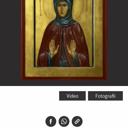
Sfânta
Cuvioasă
Video
Fotografii
Melania
Romana