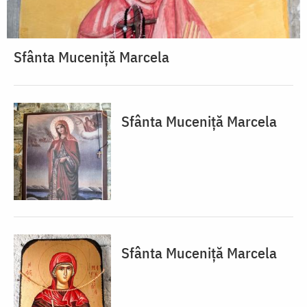
Sfânta Muceniță Marcela
Sfânta Muceniță Marcela
Sfânta Muceniță Marcela