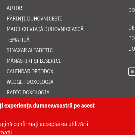
AUTORI
PĂRINȚI DUHOVNICEȘTI
DE
MAICI CU VIAȚĂ DUHOVNICEASCĂ
PO
TEMATICĂ
DO
SINAXAR ALFABETIC
MĂNĂSTIRI ȘI BISERICI
CALENDAR ORTODOX
WIDGET DOXOLOGIA
RADIO DOXOLOGIA
ăți experiența dumneavoastră pe acest
agină confirmați acceptarea utilizării
at de
DOXOLOGIA MEDIA
, Arhiepiscopia Iașilor | 
mații