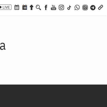
LIVE
08
ia