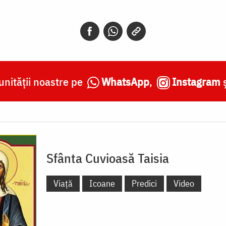
nității noastre pe
WhatsApp
,
Instagram
Sfânta Cuvioasă Taisia
Viață
Icoane
Predici
Video