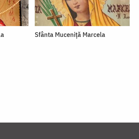
la
Sfânta Muceniță Marcela