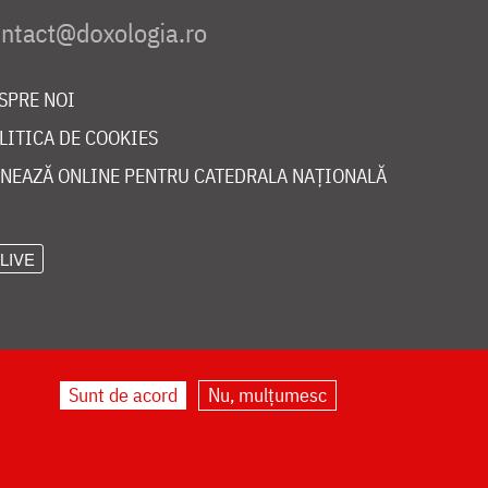
SPRE NOI
LITICA DE COOKIES
NEAZĂ ONLINE PENTRU CATEDRALA NAȚIONALĂ
LIVE
Sunt de acord
Nu, mulțumesc
©
doxologia.ro