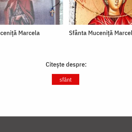
ceniță Marcela
Sfânta Muceniță Marce
Citește despre:
sfânt