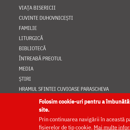
VIAȚA BISERICII
CUVINTE DUHOVNICEȘTI
FAMILIE
LITURGICĂ
BIBLIOTECĂ
ÎNTREABĂ PREOTUL
MEDIA
ȘTIRI
HRAMUL SFINTEI CUVIOASE PARASCHEVA
Folosim cookie-uri pentru a îmbunăt
site.
Prin continuarea navigării în această p
Site dezvolt
fișierelor de tip cookie.
Mai multe infor