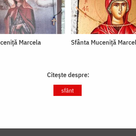
ceniță Marcela
Sfânta Muceniță Marce
Citește despre:
sfânt