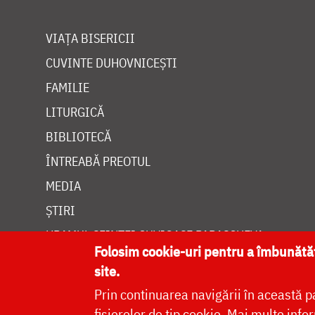
VIAȚA BISERICII
CUVINTE DUHOVNICEȘTI
FAMILIE
LITURGICĂ
BIBLIOTECĂ
ÎNTREABĂ PREOTUL
MEDIA
ȘTIRI
HRAMUL SFINTEI CUVIOASE PARASCHEVA
Folosim cookie-uri pentru a îmbunăt
site.
Prin continuarea navigării în această p
fișierelor de tip cookie.
Mai multe infor