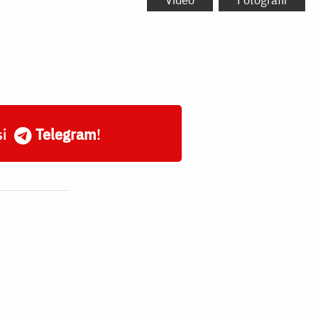
și
Telegram
!