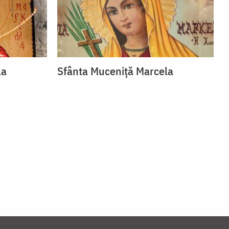
la
Sfânta Muceniță Marcela