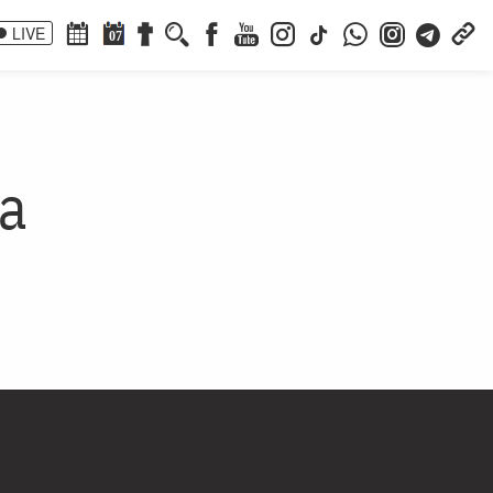
LIVE
07
ia