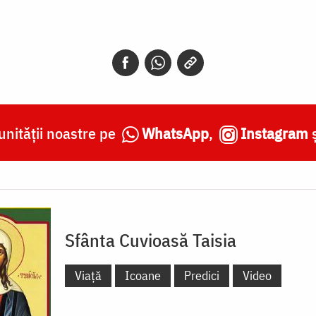
nității noastre pe
WhatsApp
,
Instagram
Sfânta Cuvioasă Taisia
Viață
Icoane
Predici
Video