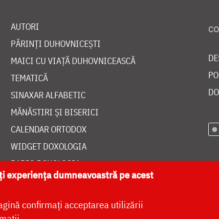
AUTORI
PĂRINȚI DUHOVNICEȘTI
DE
MAICI CU VIAȚĂ DUHOVNICEASCĂ
PO
TEMATICĂ
DO
SINAXAR ALFABETIC
MĂNĂSTIRI ȘI BISERICI
CALENDAR ORTODOX
WIDGET DOXOLOGIA
RADIO DOXOLOGIA
ăți experiența dumneavoastră pe acest
agină confirmați acceptarea utilizării
mații